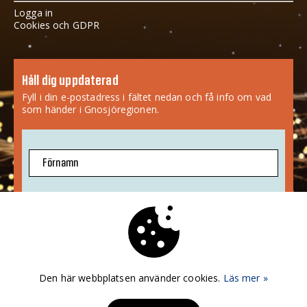
Logga in
Cookies och GDPR
Håll dig uppdaterad
Fyll i din e-postadress i fältet nedan och få info om vad
som händer i Gnosjöregionen.
Förnamn
E-postadress
Jag godkänner att mina uppgifter sparas.
Mer info
»
Den här webbplatsen använder cookies.
Läs mer »
PRENUMERERA!