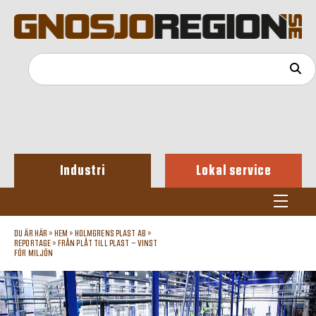
Industri
Lokal service
DU ÄR HÄR »
HEM
»
HOLMGRENS PLAST AB
»
REPORTAGE
»
FRÅN PLÅT TILL PLAST – VINST
FÖR MILJÖN