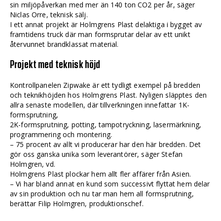
sin miljöpåverkan med mer än 140 ton CO2 per år, säger
Niclas Orre, teknisk sälj.
I ett annat projekt är Holmgrens Plast delaktiga i bygget av
framtidens truck där man formsprutar delar av ett unikt
återvunnet brandklassat material.
Projekt med teknisk höjd
Kontrollpanelen Zipwake är ett tydligt exempel på bredden
och teknikhöjden hos Holmgrens Plast. Nyligen släpptes den
allra senaste modellen, där tillverkningen innefattar 1K-
formsprutning,
2K-formsprutning, potting, tampotryckning, lasermärkning,
programmering och montering.
– 75 procent av allt vi producerar har den här bredden. Det
gör oss ganska unika som leverantörer, säger Stefan
Holmgren, vd.
Holmgrens Plast plockar hem allt fler affärer från Asien.
– Vi har bland annat en kund som successivt flyttat hem delar
av sin produktion och nu tar man hem all formsprutning,
berättar Filip Holmgren, produktionschef.