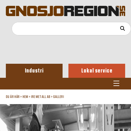
Industri
Lokal service
DU ÄR HÄR »
HEM
»
IRE METALL AB
»
GALLERI