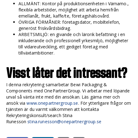
ALLMÄNT: Kontor på produktionsenheten i Värnamo.,
flexibla arbetstider, möjlighet att arbeta hemifrån
emellanåt, frukt, kaffe/te, företagshälsovård.
ÖVRIGA FÖRMÅNER: företagsdator, mobiltelefon,
generöst friskvårdsbidrag.
ARBETSMILJÖ: en givande och lärorik befattning i en
inkluderande och professionell yrkesmiljö, möjligheter
till vidareutveckling, ett gediget företag med
tillväxtambitioner.
Visst låter det intressant?
I denna rekrytering samarbetar Bewi Packaging &
Components med OnePartnerGroup. Vi arbetar med löpande
urval så vänta inte med din ansökan. Läs gärna mer och
ansök via
www.onepartnergroup.se
. För ytterligare frågor om
tjänsten är du varmt välkommen att kontakta
Rekryteringskonsult/search Stina
Runesson
stina.runesson@onepartnergroup.se