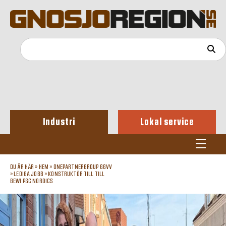
Industri
Lokal service
DU ÄR HÄR »
HEM
»
ONEPARTNERGROUP GGVV
»
LEDIGA JOBB
»
KONSTRUKTÖR TILL TILL
BEWI P&C NORDICS