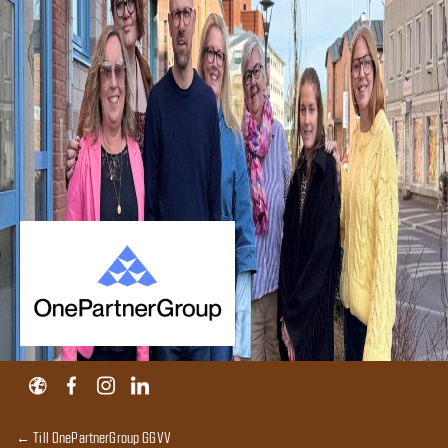
← Till OnePartnerGroup GGVV