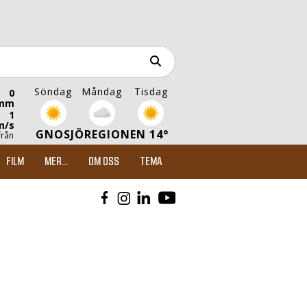
Söndag
Måndag
Tisdag
0
mm
1
m/s
GNOSJÖREGIONEN 14°
från
FILM
MER...
OM OSS
TEMA