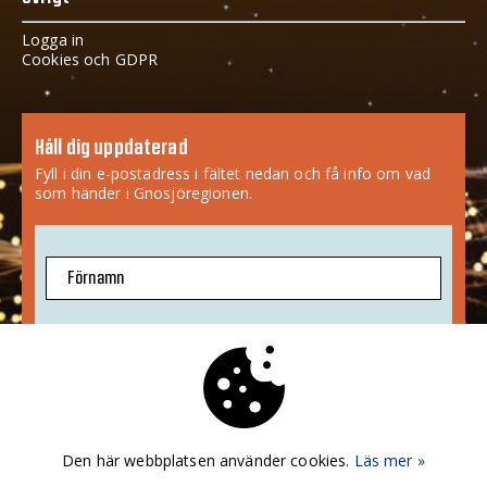
Logga in
Cookies och GDPR
Håll dig uppdaterad
Fyll i din e-postadress i fältet nedan och få info om vad
som händer i Gnosjöregionen.
Förnamn
E-postadress
Jag godkänner att mina uppgifter sparas.
Mer info
»
Den här webbplatsen använder cookies.
Läs mer »