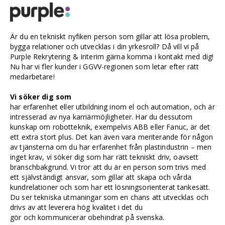
Är du en tekniskt nyfiken person som gillar att lösa problem,
bygga relationer och utvecklas i din yrkesroll? Då vill vi på
Purple Rekrytering & Interim gärna komma i kontakt med dig!
Nu har vi fler kunder i GGVV-regionen som letar efter rätt
medarbetare!
Vi söker dig som
har erfarenhet eller utbildning inom el och automation, och är
intresserad av nya karriärmöjligheter. Har du dessutom
kunskap om robotteknik, exempelvis ABB eller Fanuc, är det
ett extra stort plus. Det kan även vara meriterande för någon
av tjänsterna om du har erfarenhet från plastindustrin – men
inget krav, vi söker dig som har rätt tekniskt driv, oavsett
branschbakgrund. Vi tror att du är en person som trivs med
ett självständigt ansvar, som gillar att skapa och vårda
kundrelationer och som har ett lösningsorienterat tankesätt.
Du ser tekniska utmaningar som en chans att utvecklas och
drivs av att leverera hög kvalitet i det du
gör och kommunicerar obehindrat på svenska.