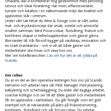
Småland, där vi kombinerar hög gästkomfort med personlig
service och lokal förankring. Här möts affärsresenärer,
turister och lokalbor i en välkomnande miljö där kvalitet och
upplevelse står i centrum.
Under vårt tak hittar du Wine & Design som är vårt unika
mat- och dryckeskoncept där smak, estetik och atmosfär
smälter samman. Med Proseccobar, festvåning, frukost och
konferens skapar vi helhetsupplevelser som gäster gärna
återvänder till. Vår filosofi bygger på värdskap, innovation och
en stark teamkänsla – och vi vill att både gäster och
medarbetare ska trivas och växa hos oss.
Mer om hotellbranschen:
Läs om hur det är att jobba på
Scandic
Om rollen
Du är en del av den operativa ledningen hos oss på Scandic
Värnamo och arbetar nära vår F&B Manager med planering,
kalkylering och schemaläggning. Du leder det dagliga arbetet,
coachar kollegor och ser till att både gäster och medarbetare
får en upplevelse i världsklass. Du går föregår som ett gott
exempel och är närvarande på plats på frukostservering,
konferens, festvåning och vår Proseccobar. Du arbetar