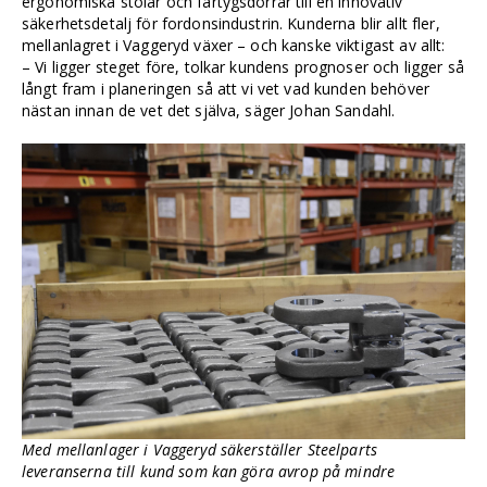
ergonomiska stolar och fartygsdörrar till en innovativ
säkerhetsdetalj för fordonsindustrin. Kunderna blir allt fler,
mellanlagret i Vaggeryd växer – och kanske viktigast av allt:
– Vi ligger steget före, tolkar kundens prognoser och ligger så
långt fram i planeringen så att vi vet vad kunden behöver
nästan innan de vet det själva, säger Johan Sandahl.
Med mellanlager i Vaggeryd säkerställer Steelparts
leveranserna till kund som kan göra avrop på mindre