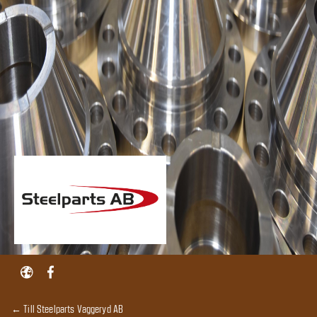
← Till Steelparts Vaggeryd AB