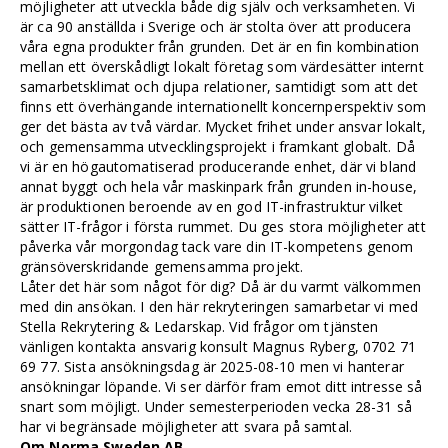
möjligheter att utveckla både dig själv och verksamheten. Vi
är ca 90 anställda i Sverige och är stolta över att producera
våra egna produkter från grunden. Det är en fin kombination
mellan ett överskådligt lokalt företag som värdesätter internt
samarbetsklimat och djupa relationer, samtidigt som att det
finns ett överhängande internationellt koncernperspektiv som
ger det bästa av två värdar. Mycket frihet under ansvar lokalt,
och gemensamma utvecklingsprojekt i framkant globalt. Då
vi är en högautomatiserad producerande enhet, där vi bland
annat byggt och hela vår maskinpark från grunden in-house,
är produktionen beroende av en god IT-infrastruktur vilket
sätter IT-frågor i första rummet. Du ges stora möjligheter att
påverka vår morgondag tack vare din IT-kompetens genom
gränsöverskridande gemensamma projekt.
Låter det här som något för dig? Då är du varmt välkommen
med din ansökan. I den här rekryteringen samarbetar vi med
Stella Rekrytering & Ledarskap. Vid frågor om tjänsten
vänligen kontakta ansvarig konsult Magnus Ryberg, 0702 71
69 77. Sista ansökningsdag är 2025-08-10 men vi hanterar
ansökningar löpande. Vi ser därför fram emot ditt intresse så
snart som möjligt. Under semesterperioden vecka 28-31 så
har vi begränsade möjligheter att svara på samtal.
Om Norma Sweden AB