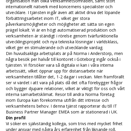
organisation från olika verksamhetsområden, samt stort
internationellt nätverk med koncernens specialister och
utvecklare. I tjänsten ingår även att aktivt driva det löpande
förbättringsarbetet inom IT, vilket ger stora
påverkansmöjligheter och möjligheter att sätta sin egen
prägel lokalt. Vi är en högt automatiserad produktion och
verksamheten är ständigt i rörelse genom tvärfunktionella
utvecklingsprojekt och nya tekniska lösningar i världsklass,
vilket ger en stimulerande och utvecklande vardag.
Din huvudsakliga arbetsplats är på Norma i Anderstorp, men
några besök per halvår till kontoret i Göteborg ingår också i
tjänsten. Vi försöker vara så digitala vi kan i våra interna
arbetssätt, vilket öppnar upp för distansarbete när
verksamheten tillåter det, 1-2 dagar i veckan. Men framförallt
ser vi värdet i att vara på plats då det ofta förebygger frågor
och bygger djupare relationer, vilket är viktigt för oss och vårt
interna samarbetsklimat. Resor till andra Norma företag
inom Europa kan förekomma utifrån ditt intresse och
verksamhetens behov. I denna tjänst rapporterar du till IT
Business Partner Manager EMEA som är stationerad i UK.
Din profil
Vi söker en självständig kollega, som trivs med mycket frihet
under ansvar med några års erfarenhet från liknande roll,