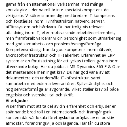
gärna från en internationell verksamhet med många
kontaktytor. I denna roll är inte specialistkompetens det
viktigaste. Vi söker snarare dig med bredare IT-kompetens
och förståelse inom IT/infrastruktur, nätverk, servrar,
affärssystem och hårdvara. Du har troligtvis relevant
utbildning inom IT, eller motsvarande arbetslivserfarenhet,
men framförallt värderar vi din personlighet som utmärker sig
med god samarbets- och problemlösningsförmåga.
Kompetensmässigt har du god kompetens inom nätverk,
Microsoft-infrastruktur och IT-säkerhet. Erfarenhet av ERP
system är en förutsättning för att lyckas i rollen, gärna inom
tillverkande bolag. Har du jobbat i MS Dynamics 365 F & O är
det meriterande men inget krav. Du har god vana av att
dokumentera och underhålla IT-infrastruktur, samt
samarbeta med externa leverantörer. Självständighet och
hög serviceförmåga är avgörande, vilket ställer krav på både
engelska och svenska i tal och skrift.
Vi erbjuder
Vi ser fram mot att ta del av din erfarenhet och erbjuder en
spännande bred roll i en internationell- och framgångsrik
koncern där vår lokala företagskultur präglas av en positiv
atmosfär, förändringsvilja och laganda. Här får du stora