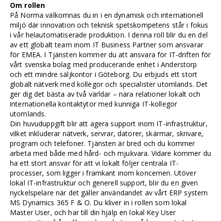
Om rollen
På Norma välkomnas du in i en dynamisk och internationell
miljö där innovation och teknisk spetskompetens står i fokus
i vår helautomatiserade produktion. I denna roll blir du en del
av ett globalt team inom IT Business Partner som ansvarar
för EMEA. I Tjänsten kommer du att ansvara för IT-driften för
vårt svenska bolag med producerande enhet i Anderstorp
och ett mindre säljkontor i Göteborg. Du erbjuds ett stort
globalt nätverk med kollegor och specialister utomlands. Det
ger dig det bästa av två världar – nära relationer lokalt och
internationella kontaktytor med kunniga IT-kollegor
utomlands.
Din huvuduppgift blir att agera support inom IT-infrastruktur,
vilket inkluderar nätverk, servrar, datorer, skärmar, skrivare,
program och telefoner. Tjänsten är bred och du kommer
arbeta med både med hård- och mjukvara. Vidare kommer du
ha ett stort ansvar för att vi lokalt följer centrala IT-
processer, som ligger i framkant inom koncernen. Utöver
lokal IT-infrastruktur och generell support, blir du en given
nyckelspelare när det gäller användandet av vårt ERP system
MS Dynamics 365 F & O. Du kliver in i rollen som lokal
Master User, och har till din hjälp en lokal Key User