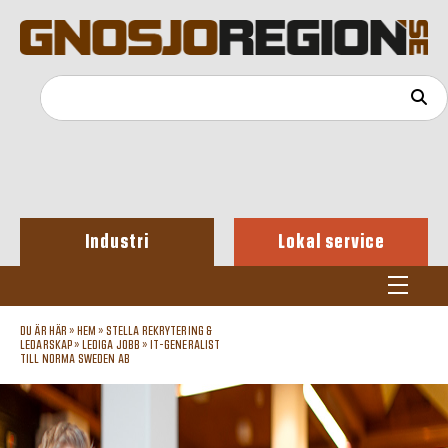
Industri
Lokal service
DU ÄR HÄR »
HEM
»
STELLA REKRYTERING &
LEDARSKAP
»
LEDIGA JOBB
»
IT-GENERALIST
TILL NORMA SWEDEN AB