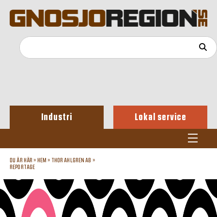
Industri
Lokal service
DU ÄR HÄR »
HEM
»
THOR AHLGREN AB
»
REPORTAGE