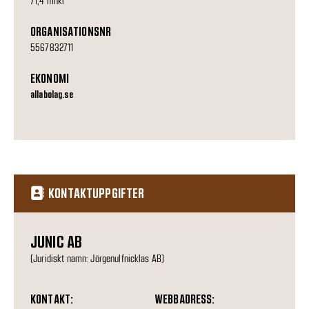
71,4 mnkr
ORGANISATIONSNR
5567832711
EKONOMI
allabolag.se
KONTAKTUPPGIFTER
JUNIC AB
(Juridiskt namn: Jörgenulfnicklas AB)
KONTAKT:
WEBBADRESS: