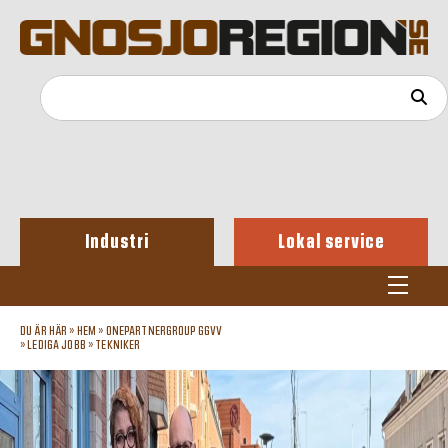
Industri
Lokal service
DU ÄR HÄR »
HEM
»
ONEPARTNERGROUP GGVV
»
LEDIGA JOBB
»
TEKNIKER