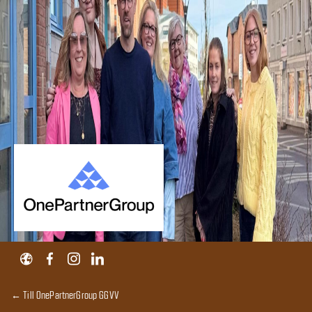
← Till OnePartnerGroup GGVV