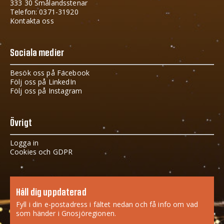
333 30 Smålandsstenar
Telefon: 0371-31920
Kontakta oss
Sociala medier
Besök oss på Facebook
Följ oss på LinkedIn
Följ oss på Instagram
Övrigt
Logga in
Cookies och GDPR
Håll dig uppdaterad
Fyll i din e-postadress i fältet nedan och få info om vad
som händer i Gnosjöregionen.