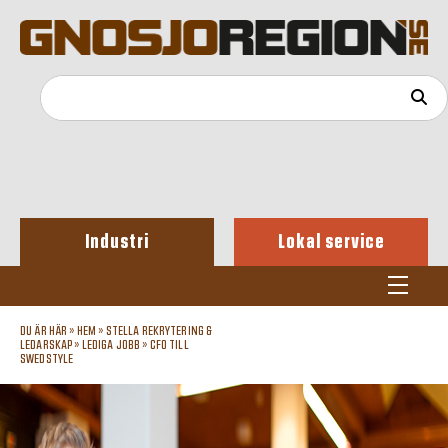
Industri
Lokal service
DU ÄR HÄR »
HEM
»
STELLA REKRYTERING &
LEDARSKAP
»
LEDIGA JOBB
»
CFO TILL
SWEDSTYLE