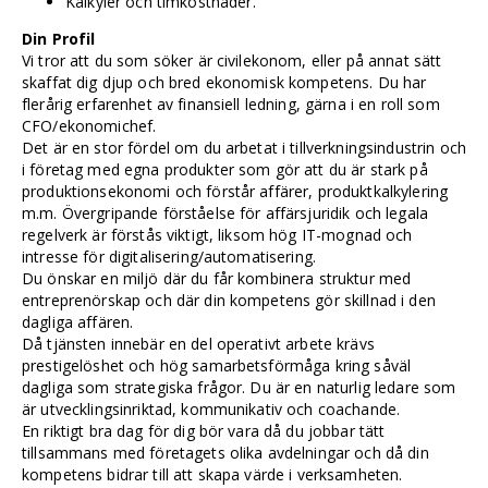
Kalkyler och timkostnader.
Din Profil
Vi tror att du som söker är civilekonom, eller på annat sätt
skaffat dig djup och bred ekonomisk kompetens. Du har
flerårig erfarenhet av finansiell ledning, gärna i en roll som
CFO/ekonomichef.
Det är en stor fördel om du arbetat i tillverkningsindustrin och
i företag med egna produkter som gör att du är stark på
produktionsekonomi och förstår affärer, produktkalkylering
m.m. Övergripande förståelse för affärsjuridik och legala
regelverk är förstås viktigt, liksom hög IT-mognad och
intresse för digitalisering/automatisering.
Du önskar en miljö där du får kombinera struktur med
entreprenörskap och där din kompetens gör skillnad i den
dagliga affären.
Då tjänsten innebär en del operativt arbete krävs
prestigelöshet och hög samarbetsförmåga kring såväl
dagliga som strategiska frågor. Du är en naturlig ledare som
är utvecklingsinriktad, kommunikativ och coachande.
En riktigt bra dag för dig bör vara då du jobbar tätt
tillsammans med företagets olika avdelningar och då din
kompetens bidrar till att skapa värde i verksamheten.