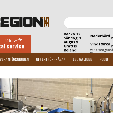
Vecka 32
Nederbörd
Söndag 9
Gå till
augusti
Vindstyrka
kal service
Grattis
Roland
Väderprognos 
Yr
EVERANTÖRSGUIDEN
OFFERTFÖRFRÅGAN
LEDIGA JOBB
PODD