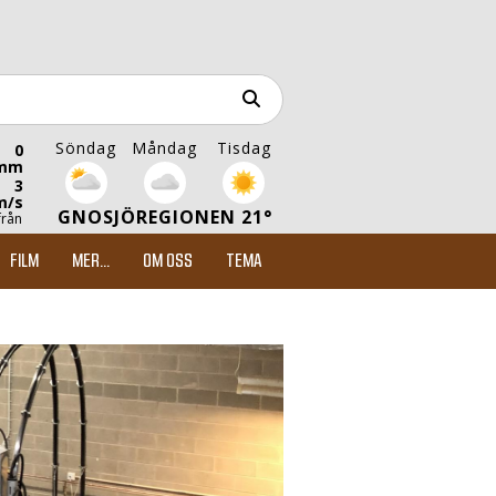
Söndag
Måndag
Tisdag
0
mm
3
m/s
GNOSJÖREGIONEN 21°
från
FILM
MER...
OM OSS
TEMA