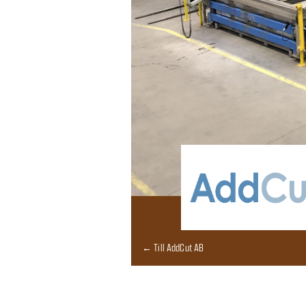
← Till AddCut AB