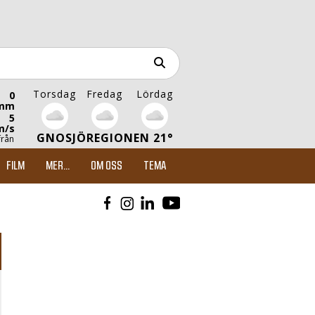
Torsdag
Fredag
Lördag
0
mm
5
m/s
GNOSJÖREGIONEN 21°
från
FILM
MER...
OM OSS
TEMA