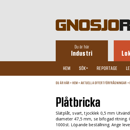
Du är här
Industri
Lo
HEM
SÖK+
REPORTAGE
L
DU ÄR HÄR »
HEM
»
AKTUELLA OFFERTFÖRFRÅGNINGAR
»
Plåtbricka
Slätplåt, svart, tjocklek 0,5 mm Utvän
diameter 47,5 mm, se bifogad ritning. Ö
1000st. Löpande beställning. Ange leve