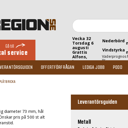
Vecka 32
Nederbörd
Torsdag 6
Gå till
augusti
Vindstyrka
kal service
Grattis
Alfons,
Väderprognos 
Yr
Inez
EVERANTÖRSGUIDEN
OFFERTFÖRFRÅGAN
LEDIGA JOBB
PODD
PLÅTBRICKA
Leverantörsguiden
dig diameter 73 mm, hål
nskar pris på 500 st alt
Metall
ranstid.