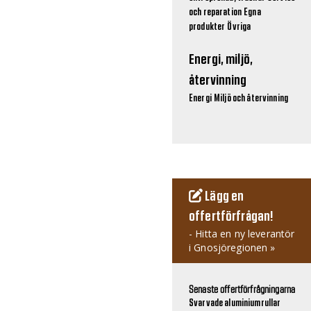
och reparation
Egna
produkter
Övriga
Energi, miljö,
återvinning
Energi
Miljö och återvinning
Lägg en
offertförfrågan!
- Hitta en ny leverantör
i Gnosjöregionen »
Senaste offertförfrågningarna
Svarvade aluminiumrullar