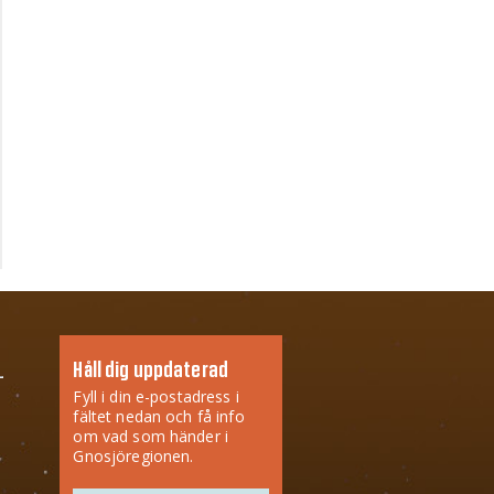
Håll dig uppdaterad
Fyll i din e-postadress i
fältet nedan och få info
om vad som händer i
Gnosjöregionen.