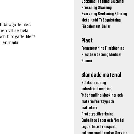
Bockning
Fräsning
Gjutning
Pressning
Skärning
Svarvning
Svetsning
Slipning
Metalltråd
Trådgnistning
h bifogade filer.
Fästelement
Galler
en vill se hela
ch bifogade filer?
Plast
ller maila
Formsprutning
Filmblåsning
Plastbearbetning
Medical
Gummi
Blandade material
Butiksinredning
Industriautomation
Ytbehandling
Maskiner och
material
Verktyg och
mätteknik
Prototyptillverkning
Emballage
Lager och förråd
Legoarbete
Transport,
entreprenad, truckar
Service