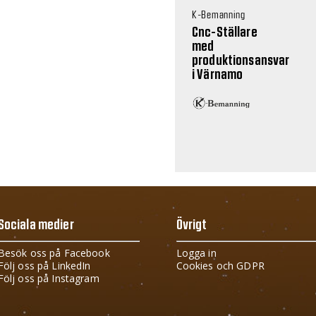
K-Bemanning
Cnc-Ställare
med
produktionsansvar
i Värnamo
Sociala medier
Övrigt
Besök oss på Facebook
Logga in
Följ oss på LinkedIn
Cookies och GDPR
Följ oss på Instagram