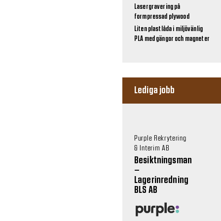
Lasergravering på
formpressad plywood
Liten plastlåda i miljövänlig
PLA med gängor och magneter
Lediga jobb
Purple Rekrytering
& Interim AB
Besiktningsman
–
Lagerinredning
BLS AB