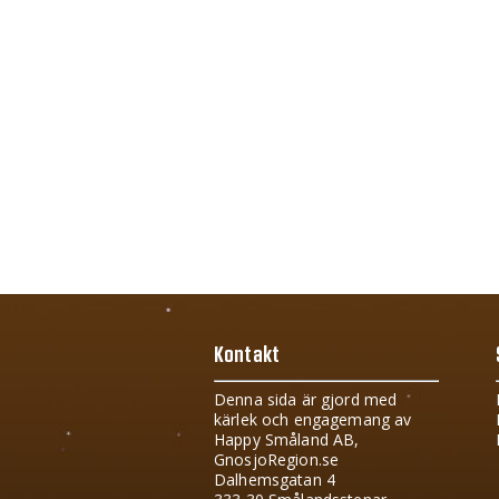
Kontakt
Denna sida är gjord med
kärlek och engagemang av
Happy Småland AB,
GnosjoRegion.se
Dalhemsgatan 4