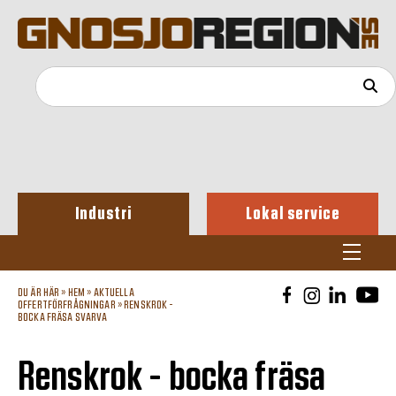
Industri
Lokal service
DU ÄR HÄR »
HEM
»
AKTUELLA
OFFERTFÖRFRÅGNINGAR
»
RENSKROK -
BOCKA FRÄSA SVARVA
Renskrok - bocka fräsa