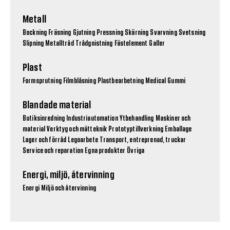
Metall
Bockning
Fräsning
Gjutning
Pressning
Skärning
Svarvning
Svetsning
Slipning
Metalltråd
Trådgnistning
Fästelement
Galler
Plast
Formsprutning
Filmblåsning
Plastbearbetning
Medical
Gummi
Blandade material
Butiksinredning
Industriautomation
Ytbehandling
Maskiner och
material
Verktyg och mätteknik
Prototyptillverkning
Emballage
Lager och förråd
Legoarbete
Transport, entreprenad, truckar
Service och reparation
Egna produkter
Övriga
Energi, miljö, återvinning
Energi
Miljö och återvinning