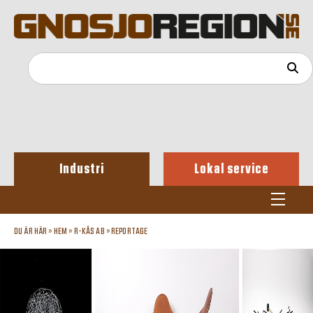
Industri
Lokal service
DU ÄR HÄR »
HEM
»
R-KÅS AB
»
REPORTAGE