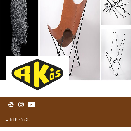
← Till R-Kås AB